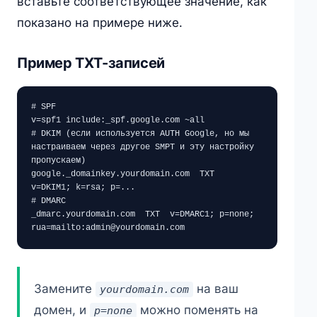
вставьте соответствующее значение, как
показано на примере ниже.
Пример TXT-записей
# SPF

v=spf1 include:_spf.google.com ~all

# DKIM (если используется AUTH Google, но мы 
настраиваем через другое SMPT и эту настройку 
пропускаем)

google._domainkey.yourdomain.com  TXT  
v=DKIM1; k=rsa; p=...

# DMARC

_dmarc.yourdomain.com  TXT  v=DMARC1; p=none; 
rua=mailto:admin@yourdomain.com
Замените
на ваш
yourdomain.com
домен, и
можно поменять на
p=none